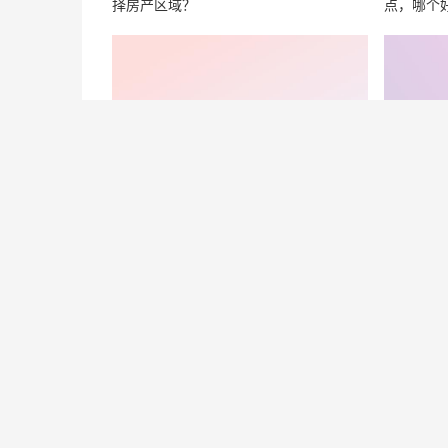
择房产区域？
点，哪个
希腊有遗产税吗？遗产税大概是多少？
希腊身份
什么？
移民方式政策
移民费用
移民流程
移民优
Copyright © 2026 FGLOBAL版权所有
沪ICP备1604896