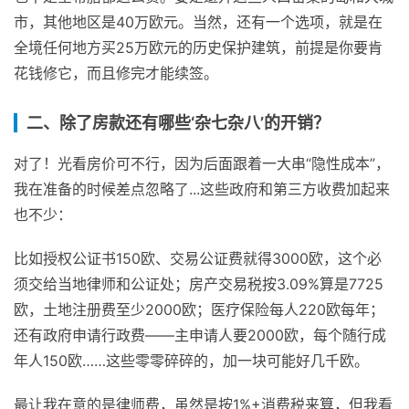
市，其他地区是40万欧元。当然，还有一个选项，就是在
全境任何地方买25万欧元的历史保护建筑，前提是你要肯
花钱修它，而且修完才能续签。
二、除了房款还有哪些‘杂七杂八’的开销？
对了！光看房价可不行，因为后面跟着一大串“隐性成本”，
我在准备的时候差点忽略了...这些政府和第三方收费加起来
也不少：
比如授权公证书150欧、交易公证费就得3000欧，这个必
须交给当地律师和公证处；房产交易税按3.09%算是7725
欧，土地注册费至少2000欧；医疗保险每人220欧每年；
还有政府申请行政费——主申请人要2000欧，每个随行成
年人150欧……这些零零碎碎的，加一块可能好几千欧。
最让我在意的是律师费，虽然是按1%+消费税来算，但我看