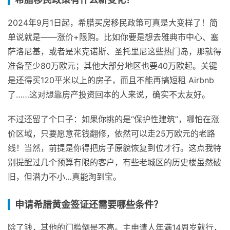
2024年9月1日起，希腊买房移民政策可真是大变样了！简
单说就是——涨价+限购。比如你要是想去雅典市中心、塞
萨洛尼基，或者是米克诺斯、圣托里尼这些热门岛，那就得
准备至少80万欧元；其他大部分地区也要40万欧起。关键
是还得买120平米以上的房子，而且不能再搞短租 Airbnb
了……这对想靠房产投资回本的人来说，确实不太友好。
不过还留了个口子：如果你挑的是“保护性建筑”，哪怕在涨
价区域，只要愿意花钱翻修，依然可以走25万欧元的老路
线！当然，前提是你得把房子原貌恢复到位才行。这点我特
别提醒过几个预算有限的客户，有些老城区的历史楼虽然破
旧，但潜力不小…真能淘到宝。
申请希腊黄金签证还需要哪些条件？
除了钱，其他的门槛倒是不高。主申请人年满14周岁就行，