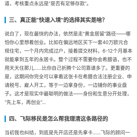
道，考核重点永远是“是否有足够存款”。
三、真正能“快速入境”的选择其实是啥？
说白了，现在最快的办法，依然是走“黄金居留”路径——哪
怕你心里想着创业。比如在偏远地区买下一套40万欧元合
规住宅，一个月内完成过户，接着提交材料，6-12个月基本
就能拿到五年的永居卡。整个过程不需要你会希腊语，也不
用天天住那儿……比你自己折腾个公司靠谱多了。更重要的
是，这期间你完全可以拿着这张卡在希腊合法注册企业、申
请税号、雇人开工，等于一边拿身份，一边铺你的事业盘
子。这才是现实中最聪明的做法——身份和生意分开处理，
“先上车，再创业”...
四、飞际移民是怎么帮我理清这条路径的
当初我也纠结，到底是先开店还是先拿卡……飞际的顾问一