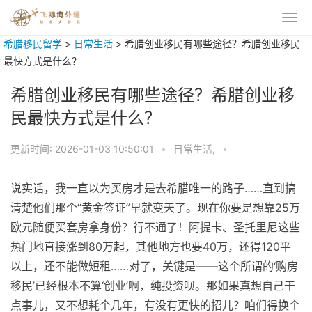
希腊移民留学
>
日常生活
>
希腊创业移民有哪些途径？希腊创业移民
最快方式是什么？
希腊创业移民有哪些途径？希腊创业移
民最快方式是什么？
更新时间:
2026-01-03 10:50:01
•
日常生活,
•
说实话，我一直以为买房才是去希腊唯一的路子……直到搞
清楚他们那个“黄金签证”早就变天了。现在你要是想靠25万
欧元随便买套房拿身份？行不通了！阿提卡、圣托里尼这些
热门地直接涨到80万起，其他地方也要40万，还得120平
以上，还不能做短租……对了，关键是——这个所谓的‘购房
移民’已经根本不算‘创业’啊，纯投资呗。那如果真想自己干
点事儿，又不想耗个几年，有没有更快的招儿？咱们得换个