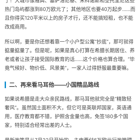
了！大城市像雅典、塞萨洛尼基、米科诺斯和圣托里尼这些
热门岛屿都涨到80万欧元了；其他地区也要40万起步……而
且你得买120平米以上的房子才行，还不能搞短租，也不能
改成商用。
所以啊，要是你还想着靠一个小户型公寓“抄底”，那可就得
掂量掂量了。但是呢，如果是真心打算在希腊长期居住、养
老或者让孩子接受国际教育的话……这个价格也算合理。“毕
竟气候好、物价低、风景美”，一家人过得舒服最重要嘛。
二、再来看马耳他——小国精品路线
如果说希腊是走大众亲民路线，那马耳他就完全是“精致轻
奢风”。虽然国土面积不大，但它可是英联邦国家，英语通
用，医疗教育都不错，护照含金量也高，免签180多个国
家，特别适合经常出差的人士。
最新政策是从7月22日开始的，主申要付6万欧元行政管理