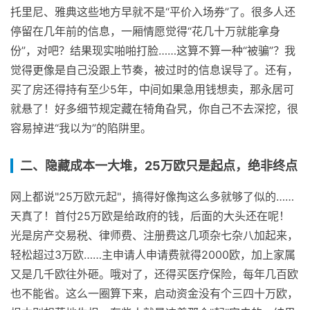
托里尼、雅典这些地方早就不是“平价入场券”了。很多人还
停留在几年前的信息，一厢情愿觉得“花几十万就能拿身
份”，对吧？结果现实啪啪打脸……这算不算一种“被骗”？我
觉得更像是自己没跟上节奏，被过时的信息误导了。还有，
买了房还得持有至少5年，中间如果急用钱想卖，那永居可
就悬了！好多细节规定藏在犄角旮旯，你自己不去深挖，很
容易掉进“我以为”的陷阱里。
二、隐藏成本一大堆，25万欧只是起点，绝非终点
网上都说"25万欧元起"，搞得好像掏这么多就够了似的……
天真了！首付25万欧是给政府的钱，后面的大头还在呢！
光是房产交易税、律师费、注册费这几项杂七杂八加起来，
轻松超过3万欧……主申请人申请费就得2000欧，加上家属
又是几千欧往外砸。哦对了，还得买医疗保险，每年几百欧
也不能省。这么一圈算下来，启动资金没有个三四十万欧，