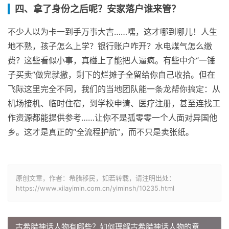
四、拿了身份之后呢？安家落户谁来管？
不少人以为卡一到手万事大吉……嘿，这才哪到哪儿！人生
地不熟，孩子怎么上学？银行账户咋开？水电煤气怎么缴
费？这些看似小事，真碰上了能把人逼疯。有些中介“一锤
子买卖”做完就撤，剩下的烂摊子全留给你自己收拾。但在
飞际这里完全不同，我们的当地团队能一条龙帮你搞定：从
机场接机、临时住宿，到学校申请、医疗注册，甚至连找工
作资源都能提供参考……让你不是孤零零一个人面对异国他
乡。这才是真正的“全流程护航”，而不只是卖张纸。
原创文章，作者：希腊移民，如若转载，请注明出处：
https://www.xilayimin.com.cn/yiminsh/10235.html
古希腊神话人物有哪些？如何理解古希腊神话人物的意