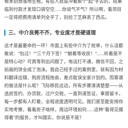
根本别想落地生根。有些人就是冲着那个"起"字去的，结果
临到付款才发现口袋空空……你说气不气？所以啊，看项目
一定得把费用清单列全乎了，别捡了芝麻丢了西瓜。
三、中介良莠不齐，专业度才是硬道理
这才是最要命的一环！市面上有些中介为了抢单，什么话都
敢说："包过！""三个月下签！""躺着等收房！"……听着是不
是特心动？可真等到出问题了，电话打不通，微信不回，之
前画的饼全成了泡沫。我自己经手过的案例里，就有因为材
料翻译出错、购房流程拖沓，差点耽误全家计划的。而靠谱
的做法是什么呢？飞际移民这边，所有步骤清清楚楚——从
选房签约、办贷款、过户交税，一直到递签证、拿居留卡，
每一步都有人盯着，全程进度透明可见。我们甚至能安排你
实地考察，看看房子啥样，周边环境如何……这种“看得见摸
得着”的服务，才叫踏实，你说是不是？