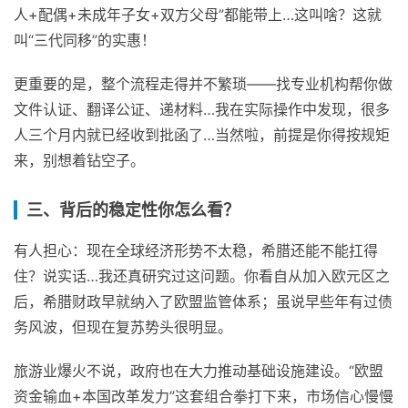
人+配偶+未成年子女+双方父母”都能带上…这叫啥？这就
叫“三代同移”的实惠！
更重要的是，整个流程走得并不繁琐——找专业机构帮你做
文件认证、翻译公证、递材料…我在实际操作中发现，很多
人三个月内就已经收到批函了…当然啦，前提是你得按规矩
来，别想着钻空子。
三、背后的稳定性你怎么看？
有人担心：现在全球经济形势不太稳，希腊还能不能扛得
住？说实话…我还真研究过这问题。你看自从加入欧元区之
后，希腊财政早就纳入了欧盟监管体系；虽说早些年有过债
务风波，但现在复苏势头很明显。
旅游业爆火不说，政府也在大力推动基础设施建设。“欧盟
资金输血+本国改革发力”这套组合拳打下来，市场信心慢慢