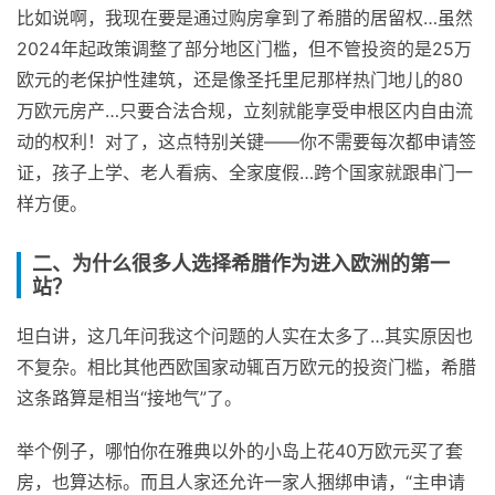
比如说啊，我现在要是通过购房拿到了希腊的居留权…虽然
2024年起政策调整了部分地区门槛，但不管投资的是25万
欧元的老保护性建筑，还是像圣托里尼那样热门地儿的80
万欧元房产…只要合法合规，立刻就能享受申根区内自由流
动的权利！对了，这点特别关键——你不需要每次都申请签
证，孩子上学、老人看病、全家度假…跨个国家就跟串门一
样方便。
二、为什么很多人选择希腊作为进入欧洲的第一
站？
坦白讲，这几年问我这个问题的人实在太多了…其实原因也
不复杂。相比其他西欧国家动辄百万欧元的投资门槛，希腊
这条路算是相当“接地气”了。
举个例子，哪怕你在雅典以外的小岛上花40万欧元买了套
房，也算达标。而且人家还允许一家人捆绑申请，“主申请