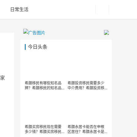
日常生活
今日头条
家
希腊移民有哪些知名品
希腊投资移民需要多少
牌？希腊移民的知名品
中介费用？希腊投资移
牌服务特点是什么？
民中介费用标准有哪些
明细？
希腊买房移民现在需要
希腊永居卡能否在申根
多少钱？希腊买房移民
区居住？希腊永居卡是
新政策有哪些变化？
否享有申根国自由居住