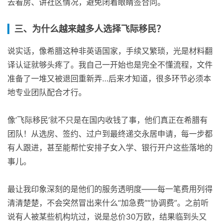
去看房、讲社区情况，避免闭着眼睛签合同。
三、为什么越来越多人选择飞际移民？
说实话，像希腊这种非英语国家，手续又繁琐，光是材料翻
译认证就够头疼了。我自己一开始也是完全不懂流程，文件
准备了一堆又被退回重新弄…后来才知道，很多环节必须本
地专业团队配合才行。
像‘飞际移民’就不只是在国内收钱了事，他们真正在希腊有
团队！从选房、签约、过户到最终递交永居申请，每一步都
有人跟进，甚至能帮忙安排子女入学、银行开户这些落地的
事儿。
最让我印象深刻的是他们的服务透明度——每一笔费用列得
清清楚楚，不会突然冒出来什么“加急费”“协调费”。之前听
说有人被某些机构坑过，说是总价30万欧，结果临到头又