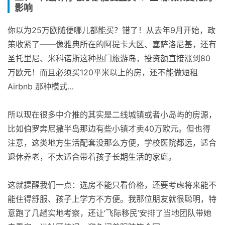
影响
你以为25万欧随便哪儿都能买？错了！从去年9月开始，政
策收紧了——像雅典所在的阿提卡大区、塞萨洛尼基，还有
圣托里尼、米科诺斯这种热门旅游岛，投资额直接涨到80
万欧元！而且必须买120平米以上的房，还不能做短租
Airbnb 那种模式…
所以现在很多中介推的其实是二线城镇或者小岛屿的房源，
比如伯罗奔尼撒半岛那边有些小镇才卖40万欧元。但也得
注意，这类地方生活配套没那么方便，学校医院都远，适合
退休养老，不太适合带着孩子长期生活的家庭。
这就提醒我们一点：选房不能只看价格，还要考虑将来能不
能住得舒服、孩子上学方不方便。我那位朋友就很聪明，特
意跑了几趟实地考察，还让‘飞际移民’安排了当地团队带她