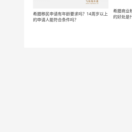
希腊移民需要多少投资？希腊移民最新政
希腊移民
策的变化有哪些？
民政策的
移民方式政策
移民费用
移民流程
移民优
Copyright © 2026 FGLOBAL版权所有
沪ICP备1604896