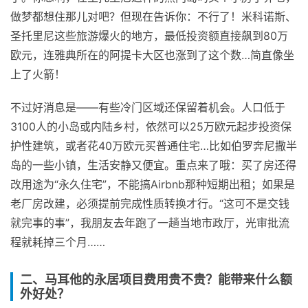
做梦都想住那儿对吧？但现在告诉你：不行了！米科诺斯、
圣托里尼这些旅游爆火的地方，最低投资额直接飙到80万
欧元，连雅典所在的阿提卡大区也涨到了这个数…简直像坐
上了火箭！
不过好消息是——有些冷门区域还保留着机会。人口低于
3100人的小岛或内陆乡村，依然可以25万欧元起步投资保
护性建筑，或者花40万欧元买普通住宅…比如伯罗奔尼撒半
岛的一些小镇，生活安静又便宜。重点来了哦：买了房还得
改用途为“永久住宅”，不能搞Airbnb那种短期出租；如果是
老厂房改建，必须提前完成性质转换才行。“这可不是交钱
就完事的事”，我朋友去年跑了一趟当地市政厅，光审批流
程就耗掉三个月……
二、马耳他的永居项目费用贵不贵？能带来什么额
外好处？