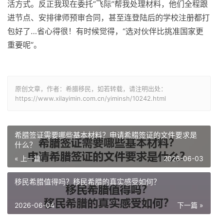
活方式。反正我现在委托“飞际”帮我处理材料，他们全程跟
进节点、安排律师预审合同，甚至连登陆后的学校注册都打
包好了…省心得很！有时候觉得，“选对伙伴比挑准国家更
重要呢”。
原创文章，作者：希腊移民，如若转载，请注明出处：
https://www.xilayimin.com.cn/yiminsh/10242.html
希腊签证需要哪些基本材料？申请希腊签证的文件要求是
什么？
« 上一篇
2026-06-03
移民希腊值得吗？移民希腊的真实感受如何？
2026-06-04
下一篇 »