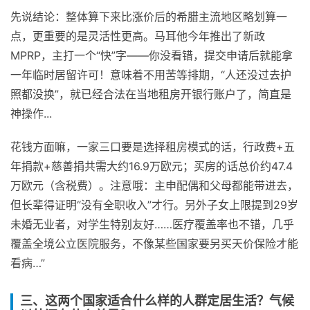
先说结论：整体算下来比涨价后的希腊主流地区略划算一
点，更重要的是灵活性更高。马耳他今年推出了新政
MPRP，主打一个“快”字——你没看错，提交申请后就能拿
一年临时居留许可！意味着不用苦等排期，“人还没过去护
照都没换”，就已经合法在当地租房开银行账户了，简直是
神操作...
花钱方面嘛，一家三口要是选择租房模式的话，行政费+五
年捐款+慈善捐共需大约16.9万欧元；买房的话总价约47.4
万欧元（含税费）。注意哦：主申配偶和父母都能带进去，
但长辈得证明“没有全职收入”才行。另外子女上限提到29岁
未婚无业者，对学生特别友好……医疗覆盖率也不错，几乎
覆盖全境公立医院服务，不像某些国家要另买天价保险才能
看病…”
三、这两个国家适合什么样的人群定居生活？气候