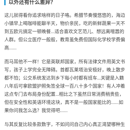
以外还有什么差异？
这儿就得看你追求啥样的日子咯。希腊节奏慢悠悠的，海边
小镇早上喝咖啡能聊半天，物价亲民，吃的新鲜蔬果一天不
到五欧元搞定一顿晚餐…适合喜欢文艺范儿、想远离喧嚣的
人群。但公立医疗一般般，教育虽免费但国际化学校学费偏
高……
而马耳他不一样！它是英联邦国家，所有法律文件用英文书
写，孩子上学完全无障碍。首都瓦莱塔治安极好，晚上散步
都不怕；公交系统发达到乡下每小时都有班车...关键是入籍
八年后可拿欧盟护照免签全球一百八十多个国家！有人冲着
这点专门去布局身份配置...相比之下虽然日常消费稍贵些，
但在安全性和英语环境这块，真不是一般国家能比的……如
果你问我怎么选？我觉得吧……
与其反复比较条款数字，不如问问自己内心真正渴望哪种生