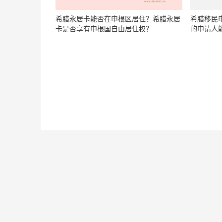
希腊永居卡能否在申根区居住？希腊永居
希腊移民
卡是否享有申根国自由居住权？
的申请人
希腊移民
民政策的
希腊移民需要多少投资？希腊移民最新政
策的变化有哪些？
移民方式政策
移民费用
移民流程
移民优