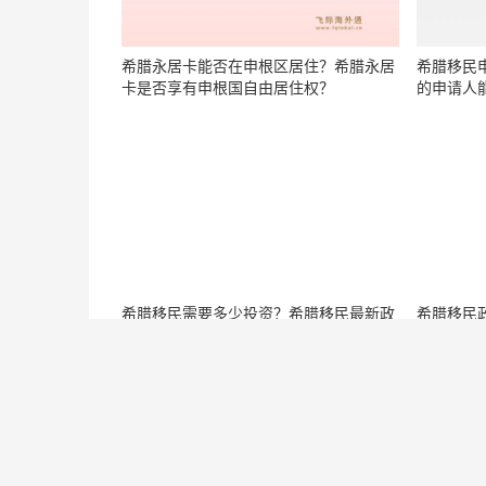
希腊永居卡能否在申根区居住？希腊永居
希腊移民
卡是否享有申根国自由居住权？
的申请人
希腊移民需要多少投资？希腊移民最新政
希腊移民
策的变化有哪些？
民政策的