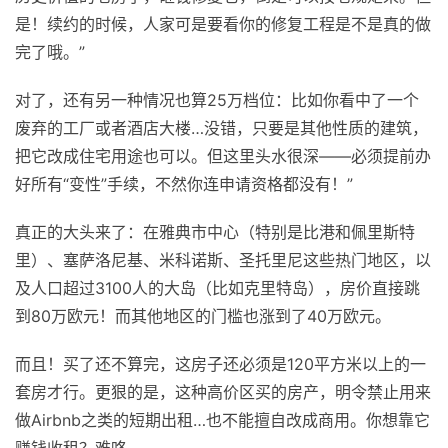
是！续约的时候，人家可是要看你的修复工程是不是真的做
完了哦。”
对了，还有另一种情况也算25万档位：比如你看中了一个
废弃的工厂或者酒店大楼…没错，只要是其他性质的建筑，
把它改成住宅用途也可以。但这里头水很深——必须提前办
好所有“变性”手续，不然你连申请资格都没有！”
真正的大头来了：在雅典市中心（特别是比港和佩里斯特
里）、塞萨洛尼基、米科诺斯、圣托里尼这些热门地区，以
及人口超过3100人的大岛（比如克里特岛），房价直接跳
到80万欧元！而其他地区的门槛也涨到了40万欧元。
而且！买了还不算完，这房子还必须是120平方米以上的一
套房才行。更狠的是，这种高价区买的房产，明令禁止用来
做Airbnb之类的短期出租…也不能擅自改成商用。你想靠它
赚钱收租？难咯。