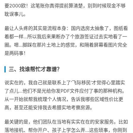
要2000欧！这笔账你真得提前算清楚，别到时候现金不够
耽误事儿。
最让人头疼的其实是流程本身：国内选房太抽象了，图纸看
着都一样…所以我后来果断办了个旅游签证过去实地看了一
圈。嗯…脚踩在那片土地上的感觉，和隔着屏幕看图片完全
是两码事！
三、找谁帮忙才靠谱？
说实在的，我自己就是联系上了‘飞际移民’才觉得心里踏实
了点儿…他们不是光给你发PDF文件应付了事的那种机构。
从一开始就帮我梳理个人情况，告诉我哪些区域性价比更
高，甚至还能安排我去希腊实地考察房源。
最关键的是，他们团队在当地有实实在在的安家服务。比如
落地接机、帮你开户、孩子上学怎么弄…这些琐事，你刚到